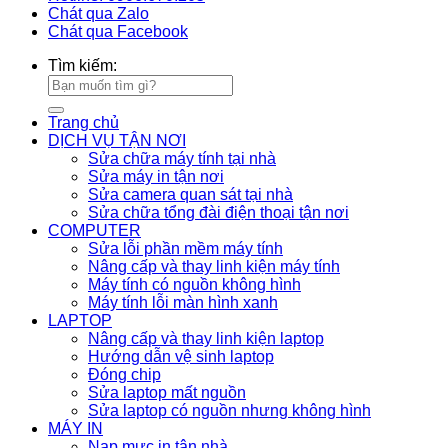
Chát qua Zalo
Chát qua Facebook
Tìm kiếm:
Trang chủ
DỊCH VỤ TẬN NƠI
Sửa chữa máy tính tại nhà
Sửa máy in tận nơi
Sửa camera quan sát tại nhà
Sửa chữa tổng đài điện thoại tận nơi
COMPUTER
Sửa lỗi phần mềm máy tính
Nâng cấp và thay linh kiện máy tính
Máy tính có nguồn không hình
Máy tính lỗi màn hình xanh
LAPTOP
Nâng cấp và thay linh kiện laptop
Hướng dẫn vệ sinh laptop
Đóng chip
Sửa laptop mất nguồn
Sửa laptop có nguồn nhưng không hình
MÁY IN
Nạp mực in tận nhà