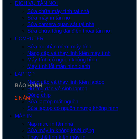
DỊCH VỤ TẬN NƠI
Sửa chữa máy tính tại nhà
Sửa máy in tận nơi
Sửa camera quan sát tại nhà
Sửa chữa tổng đài điện thoại tận nơi
COMPUTER
Sửa lỗi phần mềm máy tính
Nâng cấp và thay linh kiện máy tính
Máy tính có nguồn không hình
Máy tính lỗi màn hình xanh
LAPTOP
Nâng cấp và thay linh kiện laptop
BẢO HÀNH
Hướng dẫn vệ sinh laptop
Đóng chip
2 NĂM
Sửa laptop mất nguồn
Sửa laptop có nguồn nhưng không hình
MÁY IN
Nạp mực in tận nhà
Sửa máy in không khởi động
Thay thế linh kiện máy in