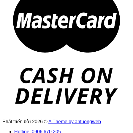
Phát triển bởi 2026 ©
A Theme by antuongweb
Hotline: 0906.670.205