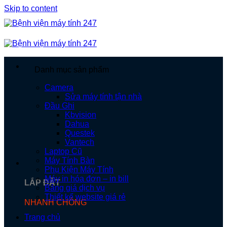
Skip to content
Danh mục sản phẩm
Camera
Sửa máy tính tận nhà
Đầu Ghi
Kbvision
Dahua
Questek
Vantech
Laptop Cũ
Máy Tính Bàn
Phụ Kiện Máy Tính
Máy in hóa đơn – in bill
LẮP ĐẶT
Bảng giá dịch vụ
Thiết kế website giá rẻ
NHANH CHÓNG
Trang chủ