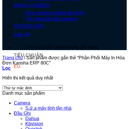
MẠNG, CAMERA
Sửa camera không lên hình
Thi công lắp đặt camera
HƯỚNG DẪN
Liên Hệ
Chưa có sản phẩm trong giỏ hàng.
TIÊU CHUẨN
Trang chủ
/
Sản phẩm được gắn thẻ “Phân Phối Máy In Hóa
Đơn Kansha ERP 80C”
EU
Lọc
Hiển thị kết quả duy nhất
Danh mục sản phẩm
Camera
S.ử.a máy tính tận nhà
Đầu Ghi
Dahua
Kbvision
Questek