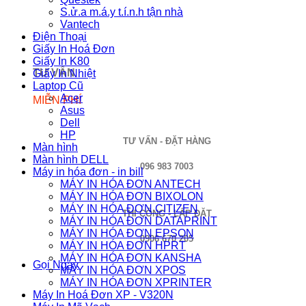
S.ử.a m.á.y t.í.n.h tận nhà
Vantech
Điện Thoại
Giấy In Hoá Đơn
Giấy In K80
TƯ VẤN
Giấy In Nhiệt
Laptop Cũ
Acer
MIỄN PHÍ
Asus
Dell
HP
TƯ VẤN - ĐẶT HÀNG
Màn hình
Màn hình DELL
096 983 7003
Máy in hóa đơn - in bill
MÁY IN HÓA ĐƠN ANTECH
MÁY IN HÓA ĐƠN BIXOLON
MÁY IN HÓA ĐƠN CITIZEN
THI CÔNG - LẮP ĐẶT
MÁY IN HÓA ĐƠN DATAPRINT
MÁY IN HÓA ĐƠN EPSON
0906 670 205
MÁY IN HÓA ĐƠN HPRT
MÁY IN HÓA ĐƠN KANSHA
Gọi Ngay
MÁY IN HÓA ĐƠN XPOS
MÁY IN HÓA ĐƠN XPRINTER
Máy In Hoá Đơn XP - V320N