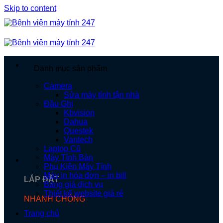
Skip to content
Danh mục sản phẩm
Camera
Sửa máy tính tận nhà
Đầu Ghi
Kbvision
Dahua
Questek
Vantech
Laptop Cũ
Máy Tính Bàn
Phụ Kiện Máy Tính
Máy in hóa đơn – in bill
LẮP ĐẶT
Bảng giá dịch vụ
Thiết kế website giá rẻ
NHANH CHÓNG
Trang chủ