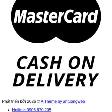
Phát triển bởi 2026 ©
A Theme by antuongweb
Hotline: 0906.670.205