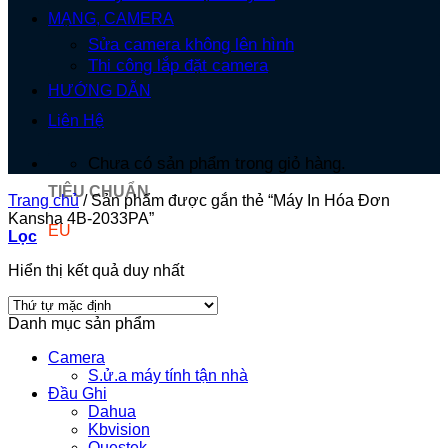
MẠNG, CAMERA
Sửa camera không lên hình
Thi công lắp đặt camera
HƯỚNG DẪN
Liên Hệ
Chưa có sản phẩm trong giỏ hàng.
TIÊU CHUẨN
Trang chủ
/
Sản phẩm được gắn thẻ “Máy In Hóa Đơn
Kansha 4B-2033PA”
EU
Lọc
Hiển thị kết quả duy nhất
Danh mục sản phẩm
Camera
S.ử.a máy tính tận nhà
Đầu Ghi
Dahua
Kbvision
Questek