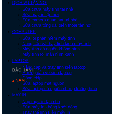
DỊCH VỤ TẬN NƠI
Sửa chữa máy tính tại nhà
Sửa máy in tận nơi
Sửa camera quan sát tại nhà
Sửa chữa tổng đài điện thoại tận nơi
COMPUTER
Sửa lỗi phần mềm máy tính
Nâng cấp và thay linh kiện máy tính
Máy tính có nguồn không hình
Máy tính lỗi màn hình xanh
LAPTOP
Nâng cấp và thay linh kiện laptop
BẢO HÀNH
Hướng dẫn vệ sinh laptop
Đóng chip
2 NĂM
Sửa laptop mất nguồn
Sửa laptop có nguồn nhưng không hình
MÁY IN
Nạp mực in tận nhà
Sửa máy in không khởi động
Thay thế linh kiện máy in