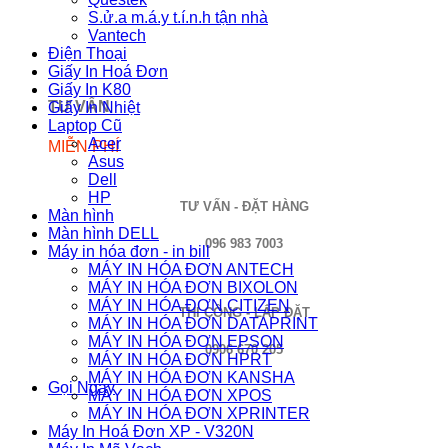
S.ử.a m.á.y t.í.n.h tận nhà
Vantech
Điện Thoại
Giấy In Hoá Đơn
Giấy In K80
TƯ VẤN
Giấy In Nhiệt
Laptop Cũ
Acer
MIỄN PHÍ
Asus
Dell
HP
TƯ VẤN - ĐẶT HÀNG
Màn hình
Màn hình DELL
096 983 7003
Máy in hóa đơn - in bill
MÁY IN HÓA ĐƠN ANTECH
MÁY IN HÓA ĐƠN BIXOLON
MÁY IN HÓA ĐƠN CITIZEN
THI CÔNG - LẮP ĐẶT
MÁY IN HÓA ĐƠN DATAPRINT
MÁY IN HÓA ĐƠN EPSON
0906 670 205
MÁY IN HÓA ĐƠN HPRT
MÁY IN HÓA ĐƠN KANSHA
Gọi Ngay
MÁY IN HÓA ĐƠN XPOS
MÁY IN HÓA ĐƠN XPRINTER
Máy In Hoá Đơn XP - V320N