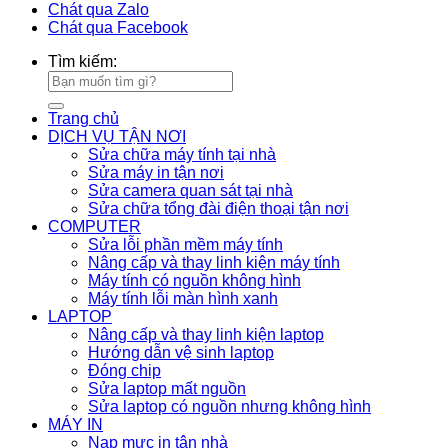
Chát qua Zalo
Chát qua Facebook
Tìm kiếm:
Trang chủ
DỊCH VỤ TẬN NƠI
Sửa chữa máy tính tại nhà
Sửa máy in tận nơi
Sửa camera quan sát tại nhà
Sửa chữa tổng đài điện thoại tận nơi
COMPUTER
Sửa lỗi phần mềm máy tính
Nâng cấp và thay linh kiện máy tính
Máy tính có nguồn không hình
Máy tính lỗi màn hình xanh
LAPTOP
Nâng cấp và thay linh kiện laptop
Hướng dẫn vệ sinh laptop
Đóng chip
Sửa laptop mất nguồn
Sửa laptop có nguồn nhưng không hình
MÁY IN
Nạp mực in tận nhà