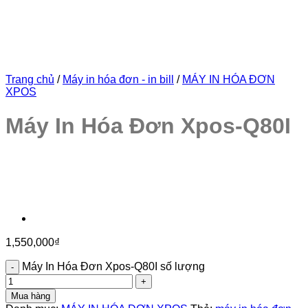
Trang chủ
/
Máy in hóa đơn - in bill
/
MÁY IN HÓA ĐƠN
XPOS
Máy In Hóa Đơn Xpos-Q80I
1,550,000
₫
Máy In Hóa Đơn Xpos-Q80I số lượng
Mua hàng