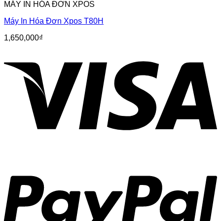
MÁY IN HÓA ĐƠN XPOS
Máy In Hóa Đơn Xpos T80H
1,650,000
₫