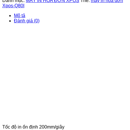
Danh mục:
MÁY IN HÓA ĐƠN XPOS
Thẻ:
máy in hóa đơn
Xpos-Q80I
Mô tả
Đánh giá (0)
Tốc độ in ổn định 200mm/giây