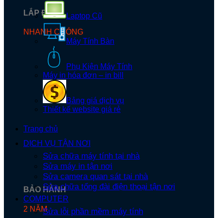
LẮP ĐẶT
Laptop Cũ
NHANH CHÓNG
Máy Tính Bàn
Phụ Kiện Máy Tính
Máy in hóa đơn – in bill
Bảng giá dịch vụ
Thiết kế website giá rẻ
Trang chủ
DỊCH VỤ TẬN NƠI
Sửa chữa máy tính tại nhà
Sửa máy in tận nơi
Sửa camera quan sát tại nhà
Sửa chữa tổng đài điện thoại tận nơi
BẢO HÀNH
COMPUTER
2 NĂM
Sửa lỗi phần mềm máy tính