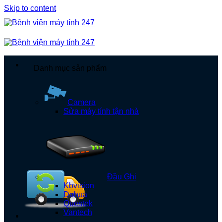
Skip to content
Danh mục sản phẩm
Camera
Sửa máy tính tận nhà
Đầu Ghi
Kbvision
Dahua
Questek
Vantech