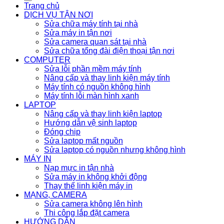
Trang chủ
DỊCH VỤ TẬN NƠI
Sửa chữa máy tính tại nhà
Sửa máy in tận nơi
Sửa camera quan sát tại nhà
Sửa chữa tổng đài điện thoại tận nơi
COMPUTER
Sửa lỗi phần mềm máy tính
Nâng cấp và thay linh kiện máy tính
Máy tính có nguồn không hình
Máy tính lỗi màn hình xanh
LAPTOP
Nâng cấp và thay linh kiện laptop
Hướng dẫn vệ sinh laptop
Đóng chip
Sửa laptop mất nguồn
Sửa laptop có nguồn nhưng không hình
MÁY IN
Nạp mực in tận nhà
Sửa máy in không khởi động
Thay thế linh kiện máy in
MẠNG, CAMERA
Sửa camera không lên hình
Thi công lắp đặt camera
HƯỚNG DẪN