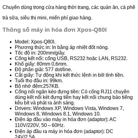
Chuyên dùng trong cửa hàng thời trang, các quán ăn, cà phê
trà sữa, siêu thị mini, miển phí giao hàng.
Thông số máy in hóa đơn Xpos-Q80I
Model: Xpos-Q80I.
Phương thức in: In bằng áp nhiệt đốt nóng.
Tốc độ in: 200mm/giây.
Cổng kết nối: cổng USB, RS232 hoặc LAN, RS232.
Khổ giấy: 80mm 0,6mm.
Ðộ phân giải: 577 dot/line.
Cắt giấy: Tự động khi kết thức lệnh in bill tính tiền.
Tuổi thọ đầu in: 99km.
Bộ nhớ đệm:257KB.
Cổng nối ngăn kéo đựng tiền: Có cổng RJ11 chuyên
dùng kết nối két đựng tiền hay kết nối chung báo tiếng
kêu bít và phát ra ánh sáng.
Drivers: Windows XP, Windows Vista, Windows 7,
Windows 8, Windows 8.1, Windows 10.
Điện áp đầu vào máy in hóa đơn (adaptor): AC
110V/220V, 50～60Hz.
Điện áp đầu ra máy in hóa đơn (adaptor): DC
24V/2.5A.