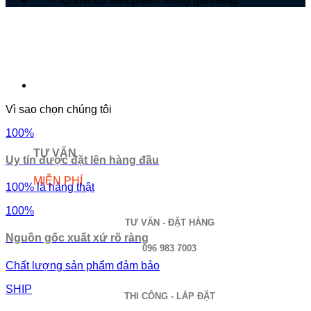
Vì sao chọn chúng tôi
100%
TƯ VẤN
Uy tín được đặt lên hàng đầu
MIỄN PHÍ
100% là hàng thật
100%
TƯ VẤN - ĐẶT HÀNG
Nguồn gốc xuất xứ rõ ràng
096 983 7003
Chất lượng sản phẩm đảm bảo
SHIP
THI CÔNG - LẮP ĐẶT