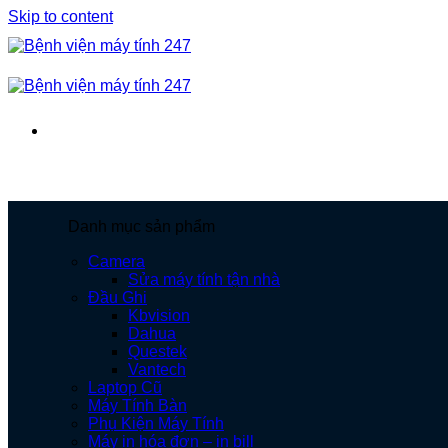
Skip to content
Danh mục sản phẩm
Camera
Sửa máy tính tận nhà
Đầu Ghi
Kbvision
Dahua
Questek
Vantech
Laptop Cũ
Máy Tính Bàn
Phụ Kiện Máy Tính
Máy in hóa đơn – in bill