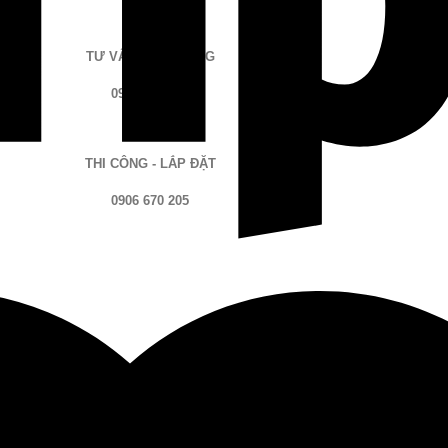
TƯ VẤN - ĐẶT HÀNG
096 983 7003
THI CÔNG - LẮP ĐẶT
0906 670 205