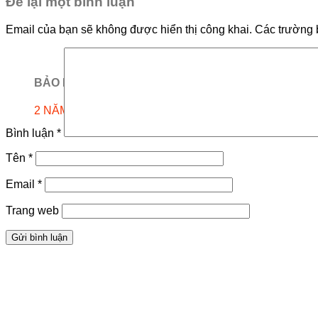
Để lại một bình luận
Email của bạn sẽ không được hiển thị công khai.
Các trường 
BẢO HÀNH
2 NĂM
Bình luận
*
Tên
*
Email
*
Trang web