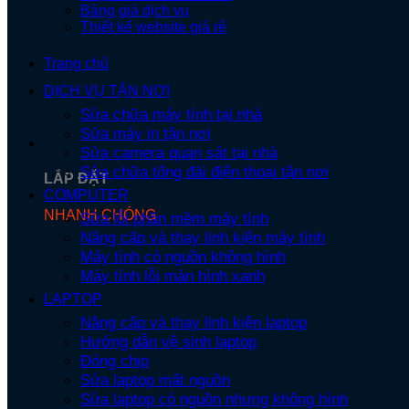
Bảng giá dịch vụ
Thiết kế website giá rẻ
Trang chủ
DỊCH VỤ TẬN NƠI
Sửa chữa máy tính tại nhà
Sửa máy in tận nơi
Sửa camera quan sát tại nhà
Sửa chữa tổng đài điện thoại tận nơi
LẮP ĐẶT
COMPUTER
NHANH CHÓNG
Sửa lỗi phần mềm máy tính
Nâng cấp và thay linh kiện máy tính
Máy tính có nguồn không hình
Máy tính lỗi màn hình xanh
LAPTOP
Nâng cấp và thay linh kiện laptop
Hướng dẫn vệ sinh laptop
Đóng chip
Sửa laptop mất nguồn
Sửa laptop có nguồn nhưng không hình