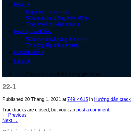
MÁY IN
Nạp mực in tận nhà
Sửa máy in không khởi động
Thay thế linh kiện máy in
MẠNG, CAMERA
Sửa camera không lên hình
Thi công lắp đặt camera
HƯỚNG DẪN
Liên Hệ
Chưa có sản phẩm trong giỏ hàng.
22-1
Published
20 Tháng 1, 2021
at
749 × 615
in
Hướng dẫn crac
Trackbacks are closed, but you can
post a comment
.
←
Previous
Next
→